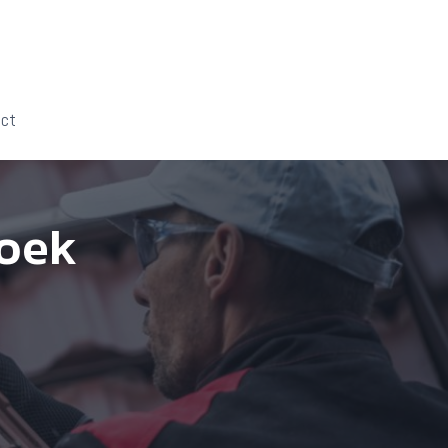
act
oek