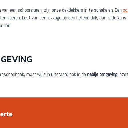
n van een schoorsteen, zijn onze dakdekkers in te schakelen. Een
sc
laten voeren. Last van een lekkage op een hellend dak, dan is de k
onden.
MGEVING
ergschenhoek, maar wij zijn uiteraard ook in de
nabije omgeving
inzet
ferte