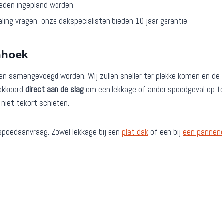
heden ingepland worden
aling vragen, onze dakspecialisten bieden 10 jaar garantie
nhoek
ppen samengevoegd worden. Wij zullen sneller ter plekke komen en d
 akkoord
direct aan de slag
om een lekkage of ander spoedgeval op te
j niet tekort schieten.
spoedaanvraag. Zowel lekkage bij een
plat dak
of een bij
een pannen