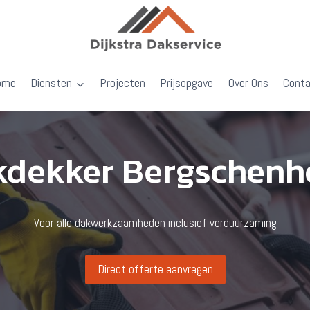
ome
Diensten
Projecten
Prijsopgave
Over Ons
Cont
kdekker Bergschenh
Voor alle dakwerkzaamheden inclusief verduurzaming
Direct offerte aanvragen