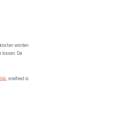
e kosten worden
 lossen. De
dak
, snelheid is