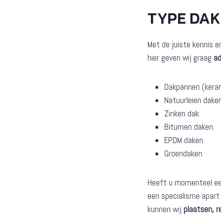
TYPE DA
Met de juiste kennis e
hier geven wij graag
ad
Dakpannen (kera
Natuurleien dake
Zinken dak
Bitumen daken
EPDM daken
Groendaken
Heeft u momenteel een 
een specialisme apart 
kunnen wij
plaatsen, r