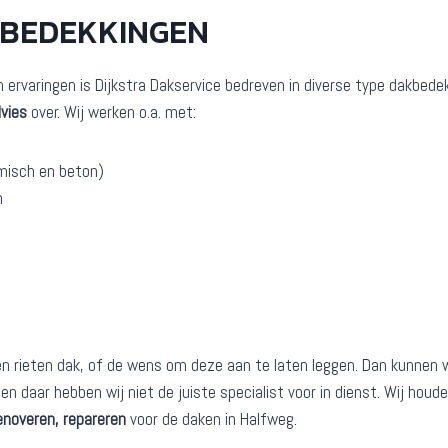
KBEDEKKINGEN
n ervaringen is Dijkstra Dakservice bedreven in diverse type dakbede
vies
over. Wij werken o.a. met:
misch en beton)
n
rieten dak, of de wens om deze aan te laten leggen. Dan kunnen wij
en daar hebben wij niet de juiste specialist voor in dienst. Wij hou
enoveren, repareren
voor de daken in Halfweg.