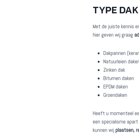
TYPE DA
Met de juiste kennis e
hier geven wij graag
ad
Dakpannen (kera
Natuurleien dake
Zinken dak
Bitumen daken
EPDM daken
Groendaken
Heeft u momenteel een 
een specialisme apart 
kunnen wij
plaatsen, r