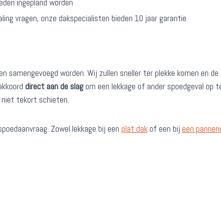
heden ingepland worden
aling vragen, onze dakspecialisten bieden 10 jaar garantie
ppen samengevoegd worden. Wij zullen sneller ter plekke komen en d
 akkoord
direct aan de slag
om een lekkage of ander spoedgeval op te
j niet tekort schieten.
spoedaanvraag. Zowel lekkage bij een
plat dak
of een bij
een pannen