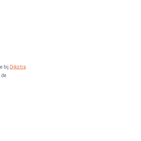
e bij
Dijkstra
t de