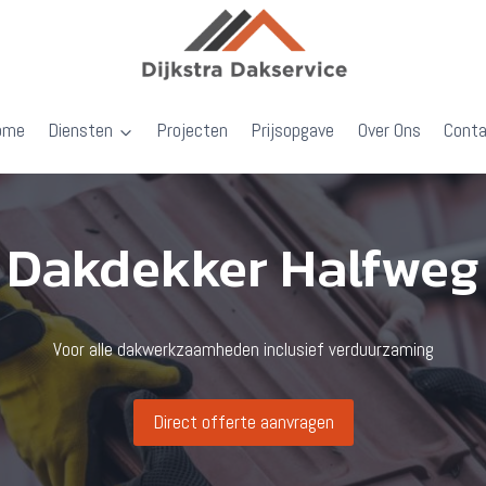
ome
Diensten
Projecten
Prijsopgave
Over Ons
Cont
Dakdekker Halfweg
Voor alle dakwerkzaamheden inclusief verduurzaming
Direct offerte aanvragen