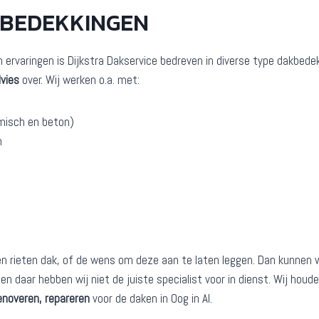
KBEDEKKINGEN
n ervaringen is Dijkstra Dakservice bedreven in diverse type dakbede
vies
over. Wij werken o.a. met:
misch en beton)
n
rieten dak, of de wens om deze aan te laten leggen. Dan kunnen wij
en daar hebben wij niet de juiste specialist voor in dienst. Wij hou
enoveren, repareren
voor de daken in Oog in Al.