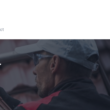
act
l