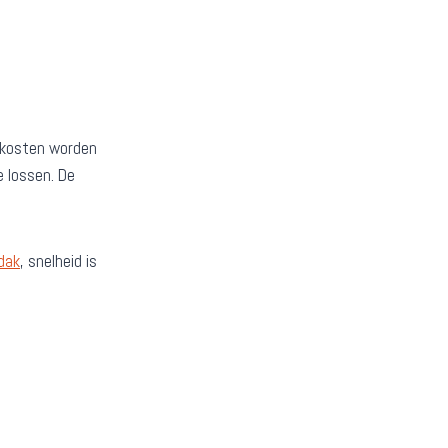
e kosten worden
 lossen. De
dak
, snelheid is