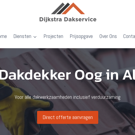
ome
Diensten
Projecten
Prijsopgave
Over Ons
Cont
Dakdekker Oog in A
Voor alle dakwerkzaamheden inclusief verduurzaming
Direct offerte aanvragen