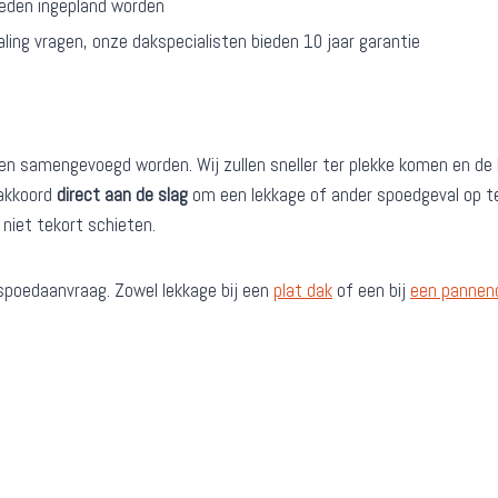
heden ingepland worden
aling vragen, onze dakspecialisten bieden 10 jaar garantie
ppen samengevoegd worden. Wij zullen sneller ter plekke komen en d
 akkoord
direct aan de slag
om een lekkage of ander spoedgeval op te
j niet tekort schieten.
spoedaanvraag. Zowel lekkage bij een
plat dak
of een bij
een pannen