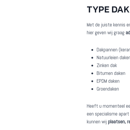
TYPE DA
Met de juiste kennis e
hier geven wij graag
ad
Dakpannen (kera
Natuurleien dake
Zinken dak
Bitumen daken
EPDM daken
Groendaken
Heeft u momenteel een 
een specialisme apart 
kunnen wij
plaatsen, r