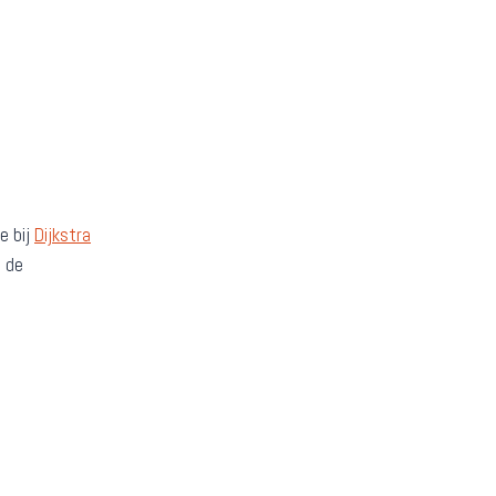
e bij
Dijkstra
t de