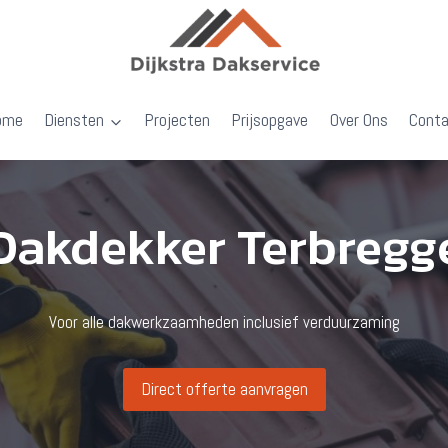
ome
Diensten
Projecten
Prijsopgave
Over Ons
Cont
Dakdekker Terbregg
Voor alle dakwerkzaamheden inclusief verduurzaming
Direct offerte aanvragen