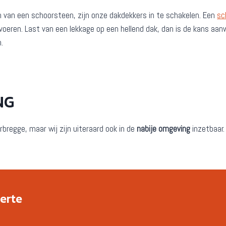
n van een schoorsteen, zijn onze dakdekkers in te schakelen. Een
sc
n voeren. Last van een lekkage op een hellend dak, dan is de kans 
.
NG
rbregge, maar wij zijn uiteraard ook in de
nabije omgeving
inzetbaar
ferte