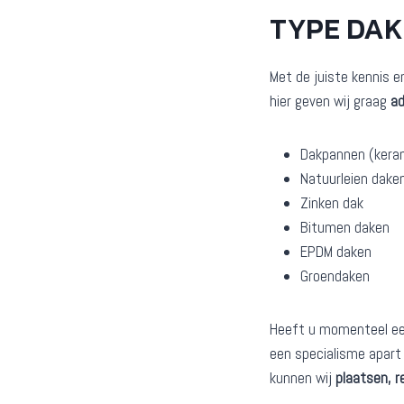
TYPE DA
Met de juiste kennis e
hier geven wij graag
ad
Dakpannen (kera
Natuurleien dake
Zinken dak
Bitumen daken
EPDM daken
Groendaken
Heeft u momenteel een 
een specialisme apart 
kunnen wij
plaatsen, r