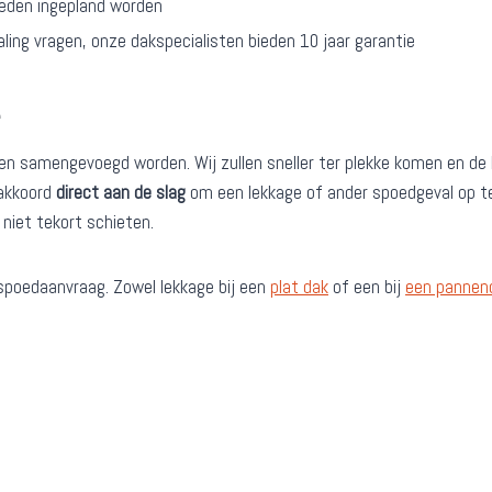
heden ingepland worden
aling vragen, onze dakspecialisten bieden 10 jaar garantie
e
ppen samengevoegd worden. Wij zullen sneller ter plekke komen en d
 akkoord
direct aan de slag
om een lekkage of ander spoedgeval op te
j niet tekort schieten.
spoedaanvraag. Zowel lekkage bij een
plat dak
of een bij
een pannen