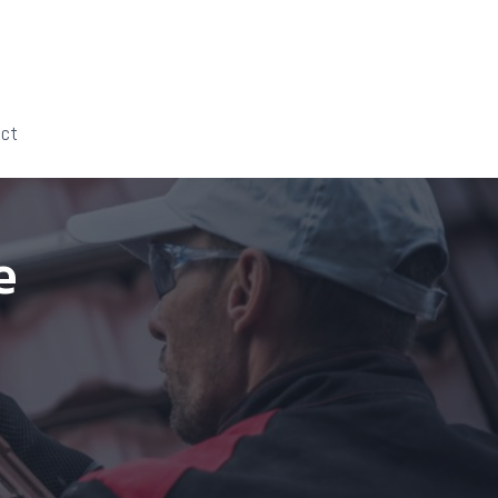
act
e