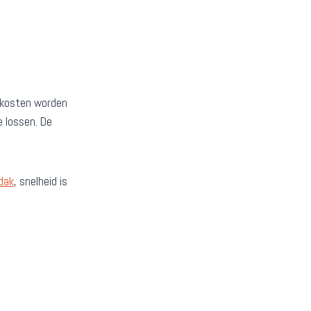
e kosten worden
 lossen. De
dak
, snelheid is