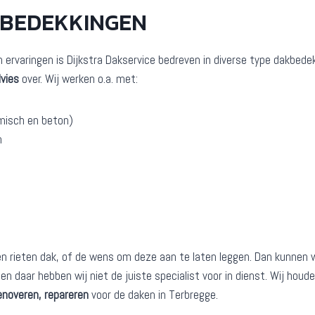
KBEDEKKINGEN
n ervaringen is Dijkstra Dakservice bedreven in diverse type dakbede
vies
over. Wij werken o.a. met:
misch en beton)
n
rieten dak, of de wens om deze aan te laten leggen. Dan kunnen wij
en daar hebben wij niet de juiste specialist voor in dienst. Wij hou
enoveren, repareren
voor de daken in Terbregge.