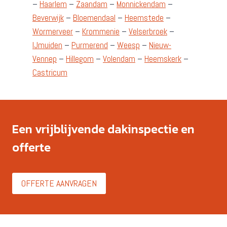
–
Haarlem
–
Zaandam
–
Monnickendam
–
Beverwijk
–
Bloemendaal
–
Heemstede
–
Wormerveer
–
Krommenie
–
Velserbroek
–
IJmuiden
–
Purmerend
–
Weesp
–
Nieuw-
Vennep
–
Hillegom
–
Volendam
–
Heemskerk
–
Castricum
Een vrijblijvende dakinspectie en
offerte
OFFERTE AANVRAGEN