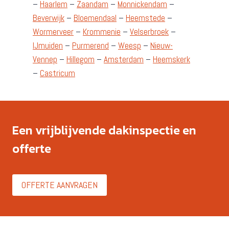
–
Haarlem
–
Zaandam
–
Monnickendam
–
Beverwijk
–
Bloemendaal
–
Heemstede
–
Wormerveer
–
Krommenie
–
Velserbroek
–
IJmuiden
–
Purmerend
–
Weesp
–
Nieuw-
Vennep
–
Hillegom
–
Amsterdam
–
Heemskerk
–
Castricum
Een vrijblijvende dakinspectie en
offerte
OFFERTE AANVRAGEN