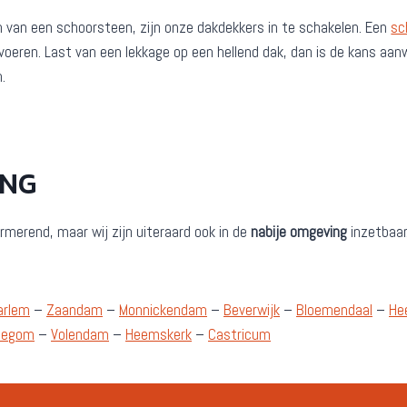
n van een schoorsteen, zijn onze dakdekkers in te schakelen. Een
sc
n voeren. Last van een lekkage op een hellend dak, dan is de kans 
.
ING
rmerend, maar wij zijn uiteraard ook in de
nabije omgeving
inzetbaar
arlem
–
Zaandam
–
Monnickendam
–
Beverwijk
–
Bloemendaal
–
He
llegom
–
Volendam
–
Heemskerk
–
Castricum