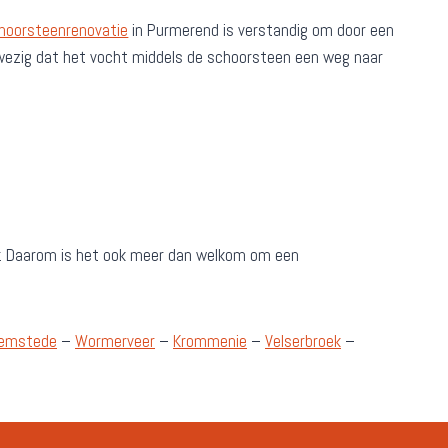
hoorsteenrenovatie
in Purmerend is verstandig om door een
aanwezig dat het vocht middels de schoorsteen een weg naar
. Daarom is het ook meer dan welkom om een
emstede
–
Wormerveer
–
Krommenie
–
Velserbroek
–