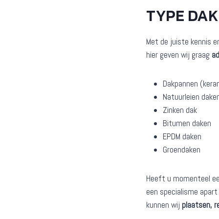
TYPE DA
Met de juiste kennis e
hier geven wij graag
ad
Dakpannen (kera
Natuurleien dake
Zinken dak
Bitumen daken
EPDM daken
Groendaken
Heeft u momenteel een 
een specialisme apart 
kunnen wij
plaatsen, r