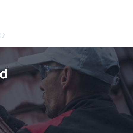
act
nd