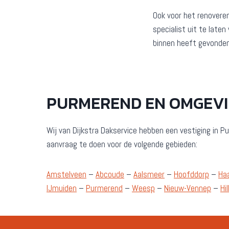
Ook voor het renovere
specialist uit te late
binnen heeft gevonden
PURMEREND EN OMGEV
Wij van Dijkstra Dakservice hebben een vestiging in Pu
aanvraag te doen voor de volgende gebieden:
Amstelveen
–
Abcoude
–
Aalsmeer
–
Hoofddorp
–
Ha
IJmuiden
–
Purmerend
–
Weesp
–
Nieuw-Vennep
–
Hi