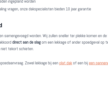
heden ingepland worden
aling vragen, onze dakspecialisten bieden 10 jaar garantie
d
ppen samengevoegd worden. Wij zullen sneller ter plekke komen en d
 akkoord
direct aan de slag
om een lekkage of ander spoedgeval op te
j niet tekort schieten.
spoedaanvraag. Zowel lekkage bij een
plat dak
of een bij
een pannen