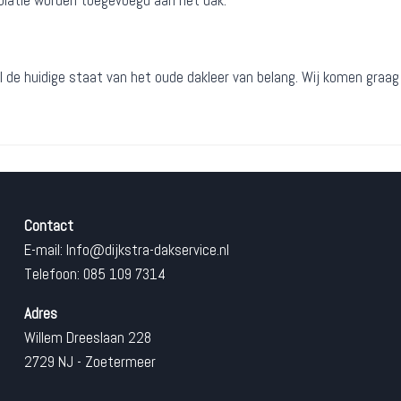
isolatie worden toegevoegd aan het dak.
oral de huidige staat van het oude dakleer van belang. Wij komen graa
Contact
E-mail:
Info@dijkstra-dakservice.nl
Telefoon: 085 109 7314
Adres
Willem Dreeslaan 228
2729 NJ - Zoetermeer