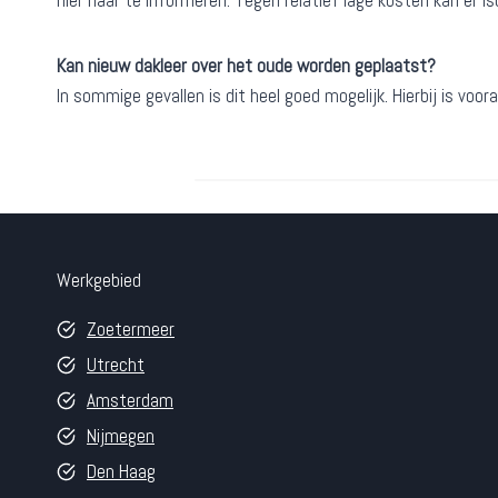
hier naar te informeren. Tegen relatief lage kosten kan er 
Kan nieuw dakleer over het oude worden geplaatst?
In sommige gevallen is dit heel goed mogelijk. Hierbij is vo
Werkgebied
Zoetermeer
Utrecht
Amsterdam
Nijmegen
Den Haag