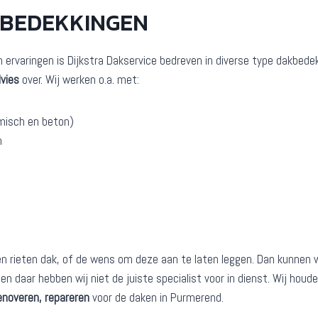
KBEDEKKINGEN
n ervaringen is Dijkstra Dakservice bedreven in diverse type dakbede
vies
over. Wij werken o.a. met:
misch en beton)
n
rieten dak, of de wens om deze aan te laten leggen. Dan kunnen wij
en daar hebben wij niet de juiste specialist voor in dienst. Wij hou
enoveren, repareren
voor de daken in Purmerend.