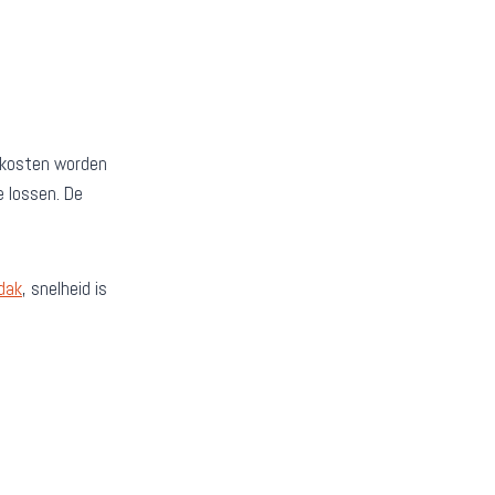
e kosten worden
 lossen. De
dak
, snelheid is