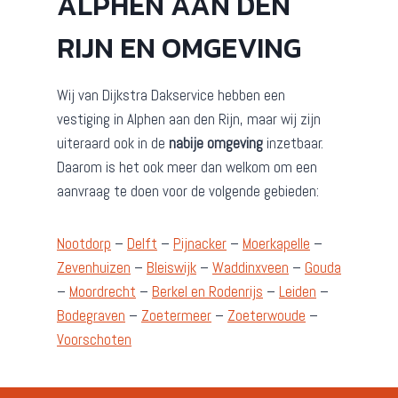
ALPHEN AAN DEN
RIJN EN OMGEVING
Wij van Dijkstra Dakservice hebben een
vestiging in Alphen aan den Rijn, maar wij zijn
uiteraard ook in de
nabije omgeving
inzetbaar.
Daarom is het ook meer dan welkom om een
aanvraag te doen voor de volgende gebieden:
Nootdorp
–
Delft
–
Pijnacker
–
Moerkapelle
–
Zevenhuizen
–
Bleiswijk
–
Waddinxveen
–
Gouda
–
Moordrecht
–
Berkel en Rodenrijs
–
Leiden
–
Bodegraven
–
Zoetermeer
–
Zoeterwoude
–
Voorschoten