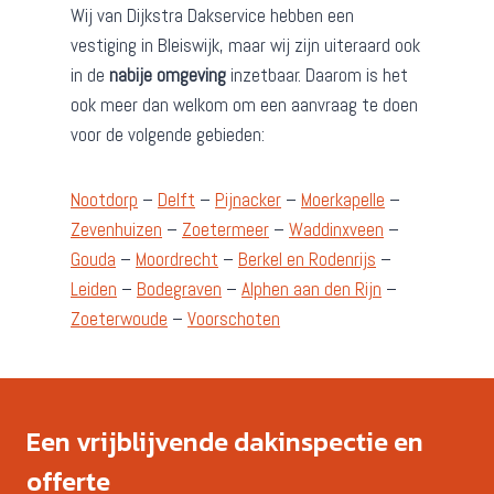
Wij van Dijkstra Dakservice hebben een
vestiging in Bleiswijk, maar wij zijn uiteraard ook
in de
nabije omgeving
inzetbaar. Daarom is het
ook meer dan welkom om een aanvraag te doen
voor de volgende gebieden:
Nootdorp
–
Delft
–
Pijnacker
–
Moerkapelle
–
Zevenhuizen
–
Zoetermeer
–
Waddinxveen
–
Gouda
–
Moordrecht
–
Berkel en Rodenrijs
–
Leiden
–
Bodegraven
–
Alphen aan den Rijn
–
Zoeterwoude
–
Voorschoten
Een vrijblijvende dakinspectie en
offerte