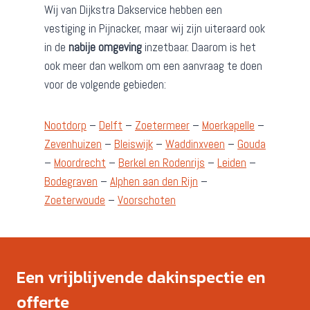
Wij van Dijkstra Dakservice hebben een
vestiging in Pijnacker, maar wij zijn uiteraard ook
in de
nabije omgeving
inzetbaar. Daarom is het
ook meer dan welkom om een aanvraag te doen
voor de volgende gebieden:
Nootdorp
–
Delft
–
Zoetermeer
–
Moerkapelle
–
Zevenhuizen
–
Bleiswijk
–
Waddinxveen
–
Gouda
–
Moordrecht
–
Berkel en Rodenrijs
–
Leiden
–
Bodegraven
–
Alphen aan den Rijn
–
Zoeterwoude
–
Voorschoten
Een vrijblijvende dakinspectie en
offerte